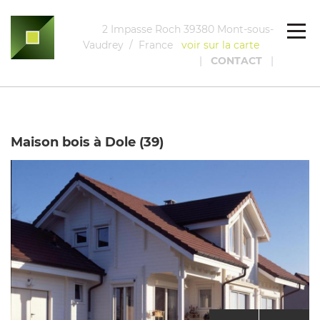
2 Impasse Roch 39380 Mont-sous-
Vaudrey / France
voir sur la carte
|
CONTACT
|
Maison bois à Dole (39)