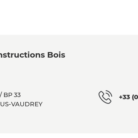
structions Bois
/ BP 33
+33 (
OUS-VAUDREY