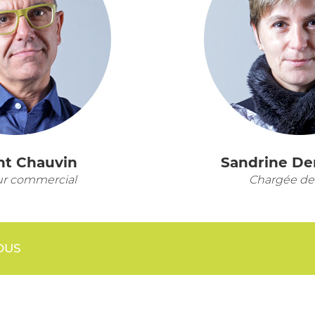
nt Chauvin
Sandrine D
ur commercial
Chargée de 
OUS