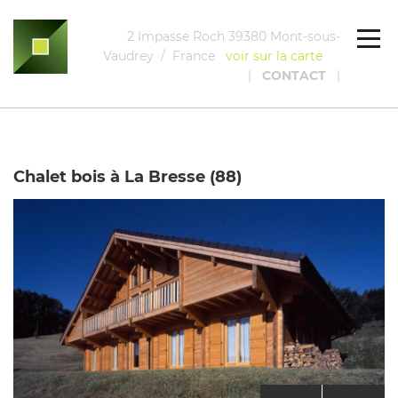
2 Impasse Roch 39380 Mont-sous-
Vaudrey / France
voir sur la carte
|
CONTACT
|
Chalet bois à La Bresse (88)