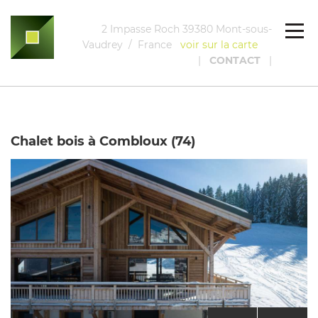
2 Impasse Roch 39380 Mont-sous-
Vaudrey / France
voir sur la carte
|
CONTACT
|
Chalet bois à Combloux (74)